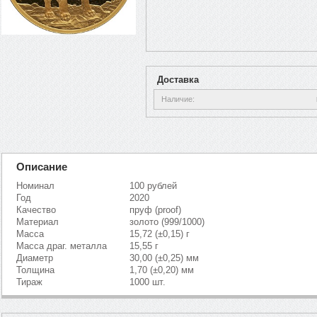
Доставка
Наличие
Описание
Номинал
100 рублей
Год
2020
Качество
пруф (proof)
Материал
золото (999/1000)
Масса
15,72 (±0,15) г
Масса драг. металла
15,55 г
Диаметр
30,00 (±0,25) мм
Толщина
1,70 (±0,20) мм
Тираж
1000 шт.