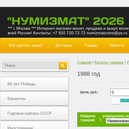
"НУМИЗМАТ" 2026
*** г. Москва *** Интернет-магазин монет, продажа и выкуп моне
всей России! Контакты: +7 920 720-72-72 numizmatcoins@ya.ru
Как сделать заказ?
Доставка
Товары
Новости
Главная
Каталог товаров
1988 год
80 лет Победы
Цена, руб.
Банкноты
Годовые наборы СССР
Найдено
упорядочить п
товаров:
0
Иностранные