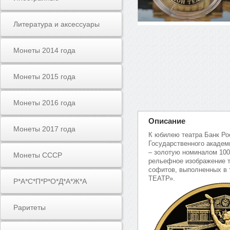
Литература и аксессуары
Монеты 2014 года
Монеты 2015 года
Монеты 2016 года
Описание
Монеты 2017 года
К юбилею театра Банк Ро
Государственного академ
– золотую номиналом 10
Монеты СССР
рельефное изображение т
софитов, выполненных в 
ТЕАТР».
Р*А*С*П*Р*О*Д*А*Ж*А
Раритеты