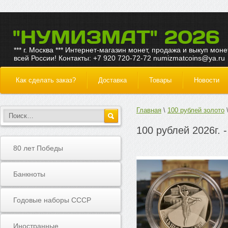
"НУМИЗМАТ" 2026
*** г. Москва *** Интернет-магазин монет, продажа и выкуп моне
всей России! Контакты: +7 920 720-72-72 numizmatcoins@ya.ru
Как сделать заказ?
Доставка
Товары
Новости
Главная
100 рублей золото
100 рублей 2026г. 
80 лет Победы
Банкноты
Годовые наборы СССР
Иностранные