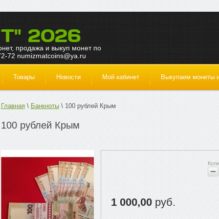
Т" 2026
монет, продажа и выкуп монет по
72-72 numizmatcoins@ya.ru
Товары
Новости
Мой кабинет
Выкупаем монеты и
Главная
Банкноты
100 рублей Крым
100 рублей Крым
1 000,00
руб.