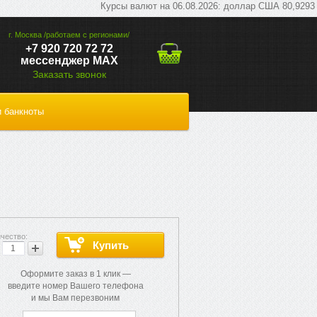
Курсы валют на 06.08.2026: доллар США 80,9293 руб; 
г. Москва /работаем с регионами/
+7 920 720 72 72
мессенджер МАХ
Заказать звонок
 банкноты
Оформите заказ в 1 клик —
введите номер Вашего телефона
и мы Вам перезвоним