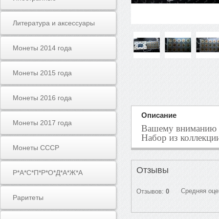
Литература и аксессуары
Монеты 2014 года
Монеты 2015 года
Монеты 2016 года
Описание
Монеты 2017 года
Вашему вниманию п
Набор из коллекци
Монеты СССР
Отзывы
Р*А*С*П*Р*О*Д*А*Ж*А
Средняя оце
Отзывов:
0
Раритеты