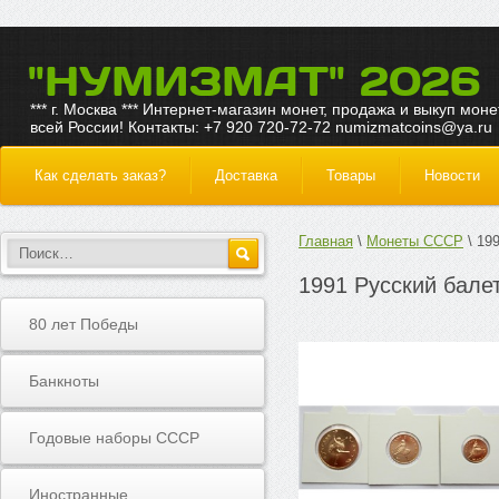
"НУМИЗМАТ" 2026
*** г. Москва *** Интернет-магазин монет, продажа и выкуп моне
всей России! Контакты: +7 920 720-72-72 numizmatcoins@ya.ru
Как сделать заказ?
Доставка
Товары
Новости
Главная
Монеты СССР
199
1991 Русский балет
80 лет Победы
Банкноты
Годовые наборы СССР
Иностранные