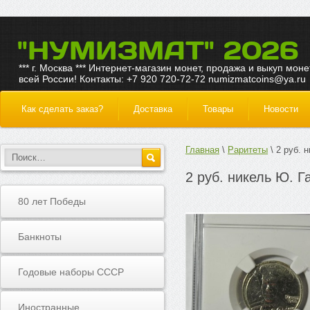
"НУМИЗМАТ" 2026
*** г. Москва *** Интернет-магазин монет, продажа и выкуп моне
всей России! Контакты: +7 920 720-72-72 numizmatcoins@ya.ru
Как сделать заказ?
Доставка
Товары
Новости
Главная
Раритеты
2 руб. 
2 руб. никель Ю. Г
80 лет Победы
Банкноты
Годовые наборы СССР
Иностранные