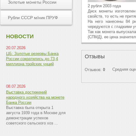
Золотые монеты России
2 рубля 2003 года
Диск монеты изготовлен
свойств, то есть не прит
Рубли СССР м/ник ПРУФ
На него нанесены 84 р
чередуются с гладкими у
Так как монета выпускал
НОВОСТИ
(СПМД), ее цена значите
20.07.2026
ЦБ: Золотые резервы Банка
Отзывы
России сократились до 73,4
миллиона тройских унций
Средняя оце
Отзывов:
0
08.07.2026
Выставка достижений
народного хозяйства на монете
Банка России
Выставка была открыта 1
августа 1939 года в Москве для
демонстрации успехов
советского сельского хоз ...