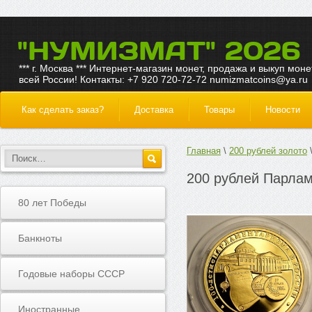
"НУМИЗМАТ" 2026
*** г. Москва *** Интернет-магазин монет, продажа и выкуп моне
всей России! Контакты: +7 920 720-72-72 numizmatcoins@ya.ru
Как сделать заказ?
Доставка
Товары
Новости
Главная
200 рублей золото
200 рублей Парлам
80 лет Победы
Банкноты
Годовые наборы СССР
Иностранные