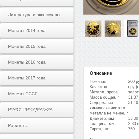
Литература и аксессуары
Монеты 2014 года
Монеты 2015 года
Монеты 2016 года
Описание
Монеты 2017 года
Номинал
200 р
Качество
пруф
Металл, проба
золот
Монеты СССР
Масса общая, г
31,37
Содержание
31,10
химически чистого
Р*А*С*П*Р*О*Д*А*Ж*А
металла не менее, г
Диаметр, мм
33,00
Толщина, мм
2,80 (
Раритеты
Тираж, шт.
750