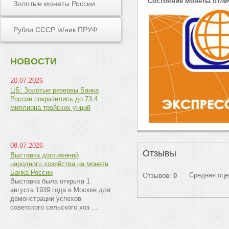
Состояние монеты отли
Золотые монеты России
Рубли СССР м/ник ПРУФ
НОВОСТИ
20.07.2026
ЦБ: Золотые резервы Банка
России сократились до 73,4
миллиона тройских унций
08.07.2026
Отзывы
Выставка достижений
народного хозяйства на монете
Банка России
Средняя оце
Отзывов:
0
Выставка была открыта 1
августа 1939 года в Москве для
демонстрации успехов
советского сельского хоз ...