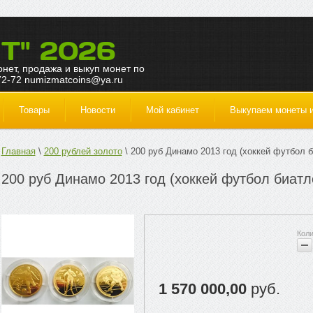
Т" 2026
монет, продажа и выкуп монет по
72-72 numizmatcoins@ya.ru
Товары
Новости
Мой кабинет
Выкупаем монеты и
Главная
200 рублей золото
200 руб Динамо 2013 год (хоккей футбол б
200 руб Динамо 2013 год (хоккей футбол биатло
1 570 000,00
руб.