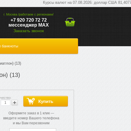
Курсы валют на 07.08.2026: доллар США 81,4077 руб; 
г. Москва /работаем с регионами/
+7 920 720 72 72
мессенджер МАХ
Заказать звонок
 банкноты
иатлон) (13)
н) (13)
Оформите заказ в 1 клик —
введите номер Вашего телефона
и мы Вам перезвоним