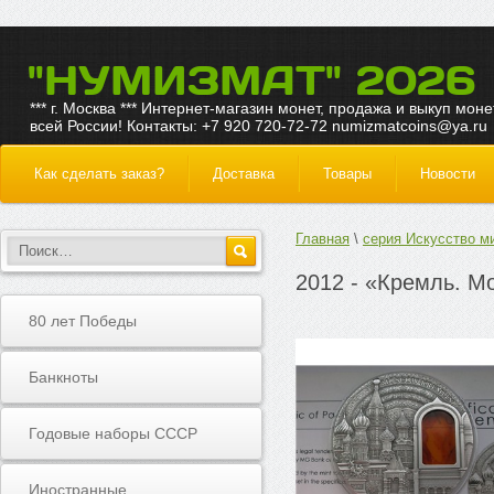
"НУМИЗМАТ" 2026
*** г. Москва *** Интернет-магазин монет, продажа и выкуп моне
всей России! Контакты: +7 920 720-72-72 numizmatcoins@ya.ru
Как сделать заказ?
Доставка
Товары
Новости
Главная
серия Искусство м
2012 - «Кремль. Мо
80 лет Победы
Банкноты
Годовые наборы СССР
Иностранные