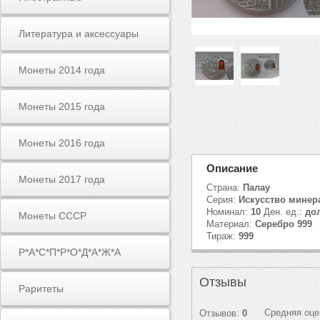
Литература и аксессуары
Монеты 2014 года
Монеты 2015 года
Монеты 2016 года
Описание
Монеты 2017 года
Страна:
Палау
Серия:
Искусство минер
Номинал:
10
Ден. ед.:
до
Монеты СССР
Материал:
Серебро 999
Тираж:
999
Р*А*С*П*Р*О*Д*А*Ж*А
Отзывы
Раритеты
Средняя оце
Отзывов:
0