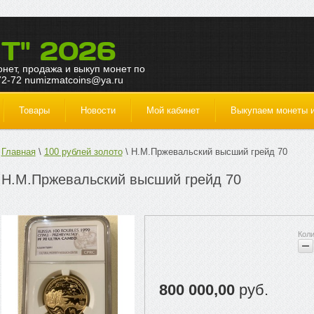
Т" 2026
монет, продажа и выкуп монет по
72-72 numizmatcoins@ya.ru
Товары
Новости
Мой кабинет
Выкупаем монеты и
Главная
100 рублей золото
Н.М.Пржевальский высший грейд 70
Н.М.Пржевальский высший грейд 70
800 000,00
руб.