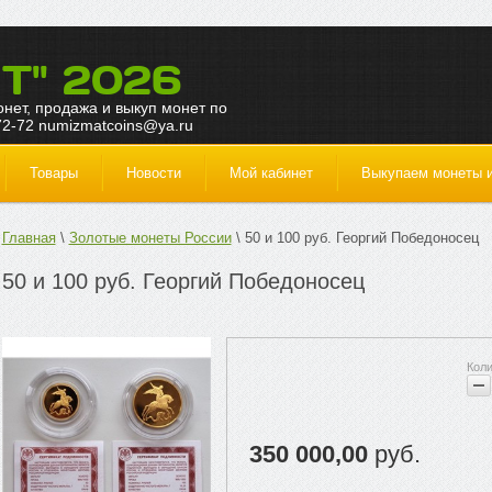
Т" 2026
монет, продажа и выкуп монет по
72-72 numizmatcoins@ya.ru
Товары
Новости
Мой кабинет
Выкупаем монеты и
Главная
Золотые монеты России
50 и 100 руб. Георгий Победоносец
50 и 100 руб. Георгий Победоносец
350 000,00
руб.