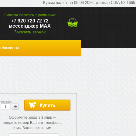
Курсы валют на 08.08.2026: доллар США 82,1665 руб;
г. Москва /работаем с регионами/
+7 920 720 72 72
мессенджер МАХ
Заказать звонок
 банкноты
Оформите заказ в 1 клик —
введите номер Вашего телефона
и мы Вам перезвоним