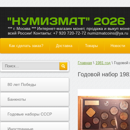
"НУМИЗМАТ" 2026
*** г. Москва *** Интернет-магазин монет, продажа и выкуп моне
всей России! Контакты: +7 920 720-72-72 numizmatcoins@ya.ru
Как сделать заказ?
Доставка
Товары
Новости
Главная
1981 год
Годовой
Годовой набор 19
80 лет Победы
Банкноты
Годовые наборы СССР
Иностранные