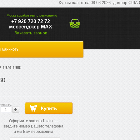
Курсы валют на 08.08.2026: доллар США 82,166
г. Москва /работаем с регионами/
+7 920 720 72 72
мессенджер МАХ
Заказать звонок
 банкноты
1974-1980
80
Оформите заказ в 1 клик —
введите номер Вашего телефона
и мы Вам перезвоним