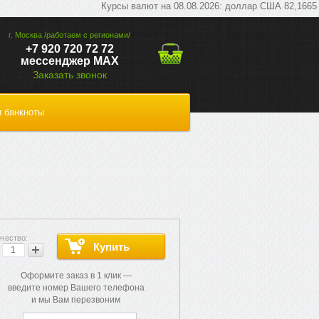
Курсы валют на 08.08.2026: доллар США 82,1665 руб; 
г. Москва /работаем с регионами/
+7 920 720 72 72
мессенджер МАХ
Заказать звонок
 банкноты
Оформите заказ в 1 клик —
введите номер Вашего телефона
и мы Вам перезвоним