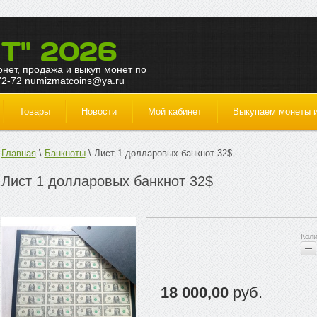
Т" 2026
монет, продажа и выкуп монет по
72-72 numizmatcoins@ya.ru
Товары
Новости
Мой кабинет
Выкупаем монеты и
Главная
Банкноты
Лист 1 долларовых банкнот 32$
Лист 1 долларовых банкнот 32$
18 000,00
руб.