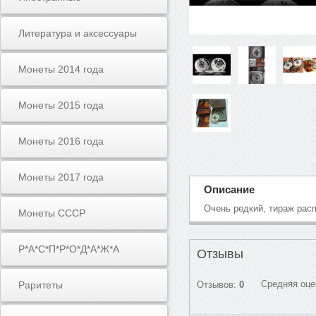
Литература и аксессуары
Монеты 2014 года
Монеты 2015 года
Монеты 2016 года
Монеты 2017 года
Описание
Очень редкий, тираж рас
Монеты СССР
Р*А*С*П*Р*О*Д*А*Ж*А
Отзывы
Средняя оце
Раритеты
Отзывов:
0