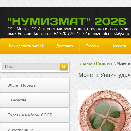
"НУМИЗМАТ" 2026
*** г. Москва *** Интернет-магазин монет, продажа и выкуп моне
всей России! Контакты: +7 920 720-72-72 numizmatcoins@ya.ru
Как сделать заказ?
Доставка
Товары
Новости
Главная
Раритеты
Монета 
Монета Унция удач
80 лет Победы
Банкноты
Годовые наборы СССР
Иностранные