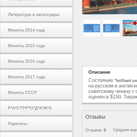
Литература и аксессуары
Монеты 2014 года
Монеты 2015 года
Монеты 2016 года
Описание
Монеты 2017 года
Состояние
"brilliant u
на русском и англис
советскому чекану с 
Монеты СССР
оценен в $150. Тира
Р*А*С*П*Р*О*Д*А*Ж*А
Отзывы
Раритеты
Средняя оце
Отзывов:
0