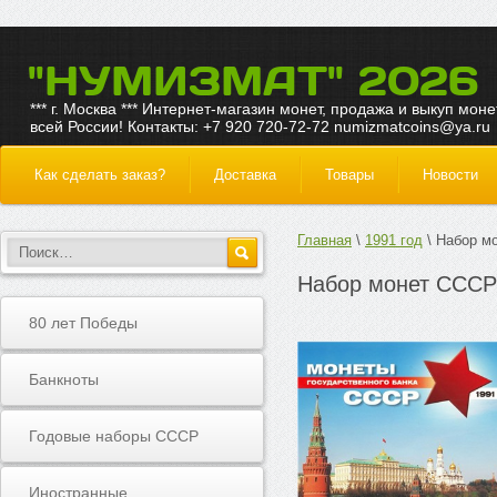
"НУМИЗМАТ" 2026
*** г. Москва *** Интернет-магазин монет, продажа и выкуп моне
всей России! Контакты: +7 920 720-72-72 numizmatcoins@ya.ru
Как сделать заказ?
Доставка
Товары
Новости
Главная
1991 год
Набор мо
Набор монет СССР 
80 лет Победы
Банкноты
Годовые наборы СССР
Иностранные