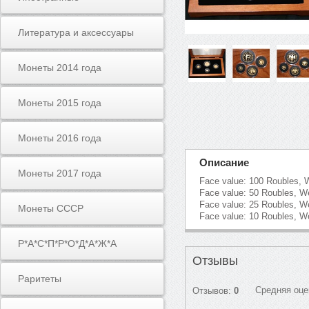
Литература и аксессуары
Монеты 2014 года
Монеты 2015 года
Монеты 2016 года
Описание
Монеты 2017 года
Face value: 100 Roubles, W
Face value: 50 Roubles, We
Face value: 25 Roubles, We
Монеты СССР
Face value: 10 Roubles, We
Р*А*С*П*Р*О*Д*А*Ж*А
Отзывы
Раритеты
Средняя оце
Отзывов:
0