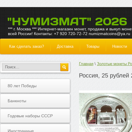
"НУМИЗМАТ" 2026
*** г. Москва *** Интернет-магазин монет, продажа и выкуп моне
всей России! Контакты: +7 920 720-72-72 numizmatcoins@ya.ru
Как сделать заказ?
Доставка
Товары
Новости
Главная
Золотые монеты Р
Россия, 25 рублей
80 лет Победы
Банкноты
Годовые наборы СССР
Иностранные