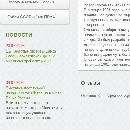
Золотые монеты России
Историко-тематическая с
В октябре 1921 года был
правильное денежное обр
Рубли СССР м/ник ПРУФ
твердую валюту, частичн
– червонцы.
Однако для оборота выпу
НОВОСТИ
начали выпускать золоты
Их дизайн был разработа
дореволюционных сельско
20.07.2026
на фоне дымящихся труб,
ЦБ: Золотые резервы Банка
было выпущено чуть боле
России сократились до 73,4
Спустя 52 года о «сеятел
миллиона тройских унций
потом до 1982 года ежего
Отзывы
08.07.2026
Выставка достижений
народного хозяйства на монете
Средняя оце
Отзывов:
0
Банка России
Выставка была открыта 1
августа 1939 года в Москве для
демонстрации успехов
советского сельского хоз ...