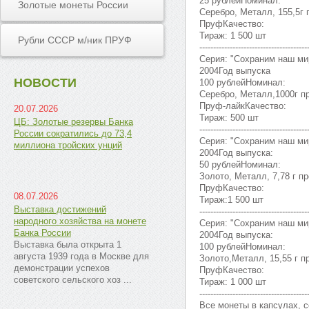
25 рублейНоминал:
Золотые монеты России
Серебро, Металл, 155,5г 
ПруфКачество:
Тираж: 1 500 шт
Рубли СССР м/ник ПРУФ
---------------------------------------
Серия: "Сохраним наш ми
2004Год выпуска
НОВОСТИ
100 рублейНоминал:
Серебро, Металл,1000г п
Пруф-лайкКачество:
20.07.2026
Тираж: 500 шт
ЦБ: Золотые резервы Банка
---------------------------------------
России сократились до 73,4
Серия: "Сохраним наш ми
миллиона тройских унций
2004Год выпуска:
50 рублейНоминал:
Золото, Металл, 7,78 г пр
ПруфКачество:
08.07.2026
Тираж:1 500 шт
Выставка достижений
---------------------------------------
народного хозяйства на монете
Серия: "Сохраним наш ми
Банка России
2004Год выпуска:
Выставка была открыта 1
100 рублейНоминал:
августа 1939 года в Москве для
Золото,Металл, 15,55 г п
демонстрации успехов
ПруфКачество:
советского сельского хоз ...
Тираж: 1 000 шт
---------------------------------------
Все монеты в капсулах, 