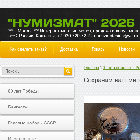
"НУМИЗМАТ" 2026
*** г. Москва *** Интернет-магазин монет, продажа и выкуп моне
всей России! Контакты: +7 920 720-72-72 numizmatcoins@ya.ru
Как сделать заказ?
Доставка
Товары
Новости
Главная
Золотые монеты Р
Сохраним наш мир 
80 лет Победы
Банкноты
Годовые наборы СССР
Иностранные