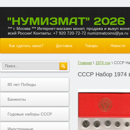
"НУМИЗМАТ" 2026
*** г. Москва *** Интернет-магазин монет, продажа и выкуп моне
всей России! Контакты: +7 920 720-72-72 numizmatcoins@ya.ru
Как сделать заказ?
Доставка
Товары
Новости
Главная
1974 год
СССР На
СССР Набор 1974 
80 лет Победы
Банкноты
Годовые наборы СССР
Иностранные