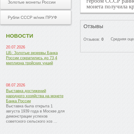
гербом СССР раннег
Золотые монеты России
монета получила 
Рубли СССР м/ник ПРУФ
Отзывы
НОВОСТИ
Средняя оце
Отзывов:
0
20.07.2026
ЦБ: Золотые резервы Банка
России сократились до 73,4
миллиона тройских унций
08.07.2026
Выставка достижений
народного хозяйства на монете
Банка России
Выставка была открыта 1
августа 1939 года в Москве для
демонстрации успехов
советского сельского хоз ...