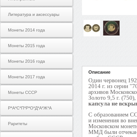
Литература и аксессуары
Монеты 2014 года
Монеты 2015 года
Монеты 2016 года
Описание
Монеты 2017 года
Один червонец 192
2014 г. из серии "
архивов Московско
Монеты СССР
Золото 9,5 г. (750)
капсула не вскры
Р*А*С*П*Р*О*Д*А*Ж*А
С образованием СС
и изменения во вне
Раритеты
Московском монетн
ММД были отчеканен