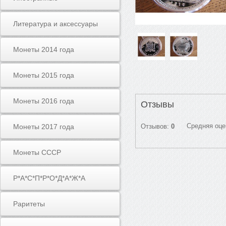
Литература и аксессуары
Монеты 2014 года
Монеты 2015 года
Монеты 2016 года
Отзывы
Средняя оце
Монеты 2017 года
Отзывов:
0
Монеты СССР
Р*А*С*П*Р*О*Д*А*Ж*А
Раритеты