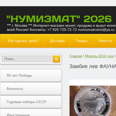
"НУМИЗМАТ" 2026
*** г. Москва *** Интернет-магазин монет, продажа и выкуп моне
всей России! Контакты: +7 920 720-72-72 numizmatcoins@ya.ru
Как сделать заказ?
Доставка
Товары
Новости
Главная
Монеты 2014 года
Замбия лев ФАУНА 
80 лет Победы
Банкноты
Годовые наборы СССР
Иностранные